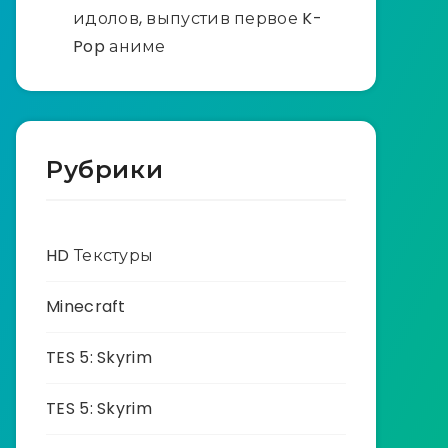
идолов, выпустив первое K-
Pop аниме
Рубрики
HD Текстуры
Minecraft
TES 5: Skyrim
TES 5: Skyrim