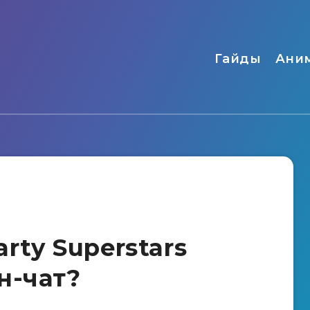
Гайды
Ани
arty Superstars
н-чат?