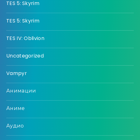
TES 5: Skyrim
TES 5: Skyrim
TES IV: Oblivion
Uncategorized
Vampyr
Анимации
Аниме
Аудио