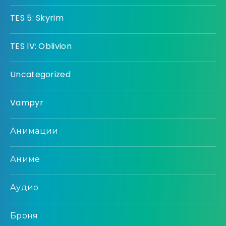
TES 5: Skyrim
TES IV: Oblivion
Uncategorized
Vampyr
Анимации
Аниме
Аудио
Броня