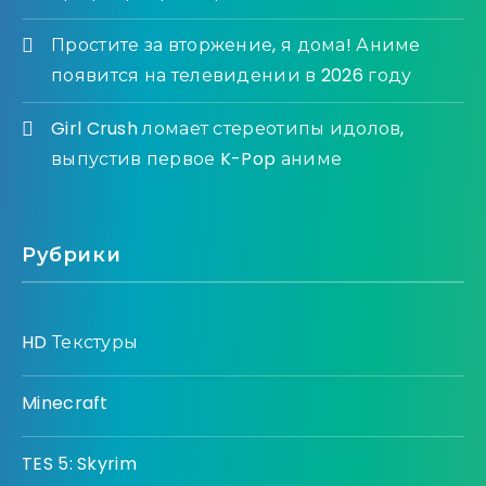
Простите за вторжение, я дома! Аниме
появится на телевидении в 2026 году
Girl Crush ломает стереотипы идолов,
выпустив первое K-Pop аниме
Рубрики
HD Текстуры
Minecraft
TES 5: Skyrim