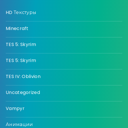
HD Текстуры
Minecraft
TES 5: Skyrim
TES 5: Skyrim
TES IV: Oblivion
Uncategorized
Vampyr
Анимации