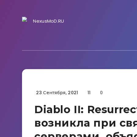
23 Сентября, 2021
11
0
Гайды
Diablo II: Resurr
возникла при св
серверами, объя