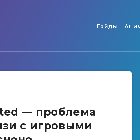
Гайды
Ани
ected — проблема
язи с игровыми
снено