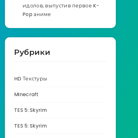
идолов, выпустив первое K-
Pop аниме
Рубрики
HD Текстуры
Minecraft
TES 5: Skyrim
TES 5: Skyrim