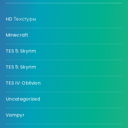
HD Текстуры
Minecraft
TES 5: Skyrim
TES 5: Skyrim
TES IV: Oblivion
Uncategorized
Vampyr