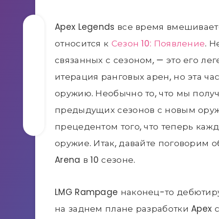
Apex Legends все время вмешиваетс
относится к
Сезон 10: Появление
. 
связанных с сезоном, — это его лег
итерация ранговых арен, но эта ч
оружию. Необычно то, что мы полу
предыдущих сезонов с новым оруж
прецедентом того, что теперь каж
оружие. Итак, давайте поговорим о
Arena в 10 сезоне.
LMG Rampage наконец-то дебютируе
на заднем плане разработки Apex с