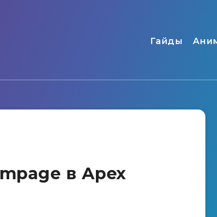
Гайды
Ани
ampage в Apex