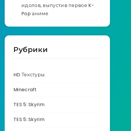
идолов, выпустив первое K-
Pop аниме
Рубрики
HD Текстуры
Minecraft
TES 5: Skyrim
TES 5: Skyrim