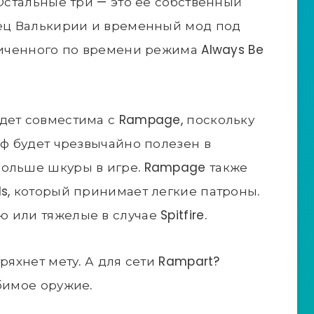
 Остальные три — это ее собственный
нец Валькирии и временный мод под
ниченного по времени режима Always Be
дет совместима с Rampage, поскольку
фф будет чрезвычайно полезен в
больше шкуры в игре. Rampage также
ds, который принимает легкие патроны.
или тяжелые в случае Spitfire.
ряхнет мету. А для сети Rampart?
бимое оружие.