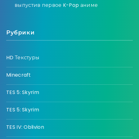
выпустив первое K-Pop аниме
Рубрики
HD Текстуры
Minecraft
TES 5: Skyrim
TES 5: Skyrim
TES IV: Oblivion