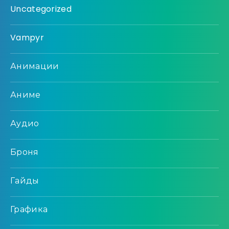
Uncategorized
Vampyr
Анимации
Аниме
Аудио
Броня
Гайды
Графика