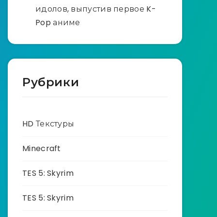
идолов, выпустив первое K-
Pop аниме
Рубрики
HD Текстуры
Minecraft
TES 5: Skyrim
TES 5: Skyrim