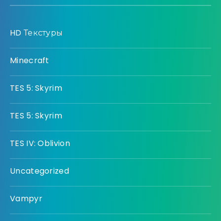
HD Текстуры
Minecraft
TES 5: Skyrim
TES 5: Skyrim
TES IV: Oblivion
Uncategorized
Vampyr