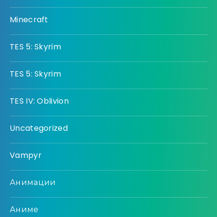
Minecraft
TES 5: Skyrim
TES 5: Skyrim
TES IV: Oblivion
Uncategorized
Vampyr
Анимации
Аниме