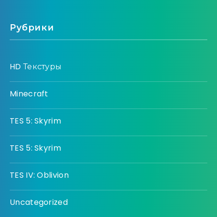
Рубрики
HD Текстуры
Minecraft
TES 5: Skyrim
TES 5: Skyrim
TES IV: Oblivion
Uncategorized