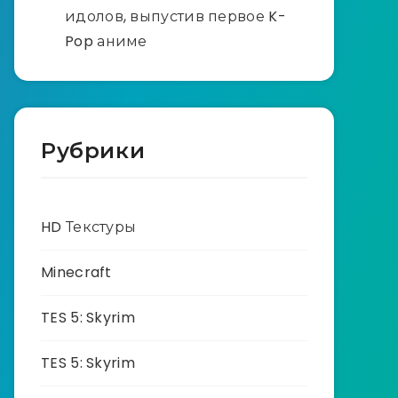
идолов, выпустив первое K-
Pop аниме
Рубрики
HD Текстуры
Minecraft
TES 5: Skyrim
TES 5: Skyrim