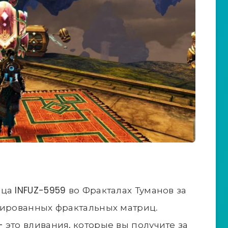
ца INFUZ-5959 во Фракталах Туманов за
рированных фрактальных матриц.
 это вливания, которые вы получите за