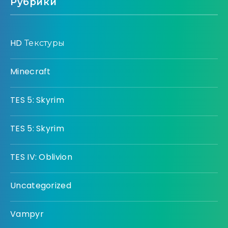
Рубрики
HD Текстуры
Minecraft
TES 5: Skyrim
TES 5: Skyrim
TES IV: Oblivion
Uncategorized
Vampyr