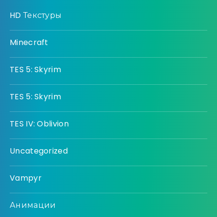
HD Текстуры
Minecraft
TES 5: Skyrim
TES 5: Skyrim
TES IV: Oblivion
Uncategorized
Vampyr
Анимации