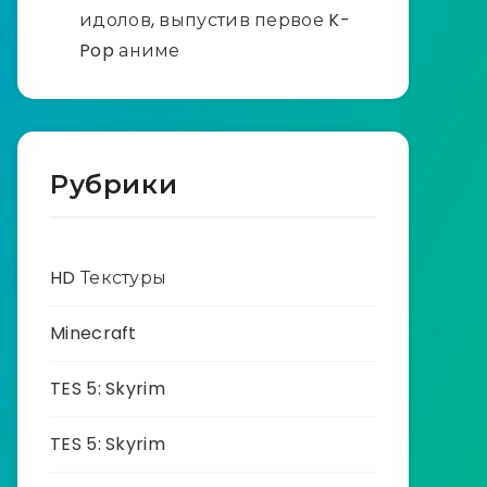
идолов, выпустив первое K-
Pop аниме
Рубрики
HD Текстуры
Minecraft
TES 5: Skyrim
TES 5: Skyrim