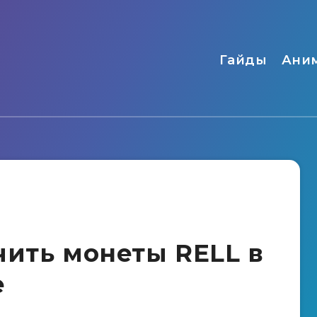
Гайды
Ани
чить монеты RELL в
e