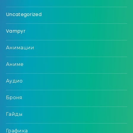
Uncategorized
Vampyr
Анимации
Аниме
Аудио
Броня
Гайды
Графика