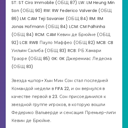
ST: ST Ciro Immobile (ОБЩ 87) LW: LM Heung Min
Son (ОБЩ 90) RW: RW Federico Valverde (ОБЩ
86) LM: CAM Teji Savanier (ОБЩ 84) RM: RM
Jonas Hofmann (ОБЩ 84) LCM: CM Palhinha
(ОБЩ 84) RCM: CAM Кевин де Брюйне (ОБЩ
92) LCB: RWB Пауло Маффео (ОБЩ 82) MCB: CB
Уильям Салиба (ОБЩ 83) RCB: РБ Хамари
Траоре (ОБЩ 85) GK: GK Джеремиас Ледесма
(ОБЩ 83)
Звезда «шпор» Хын Мин Сон стал последней
Командой недели в FIFA 22, и он вернулся в
качестве первой в 23. Сон присоединился к
звездной группе игроков, в которую вошли
Федерико Вальверде и сенсация Премьер-лиги
Кевин де Брюйне.