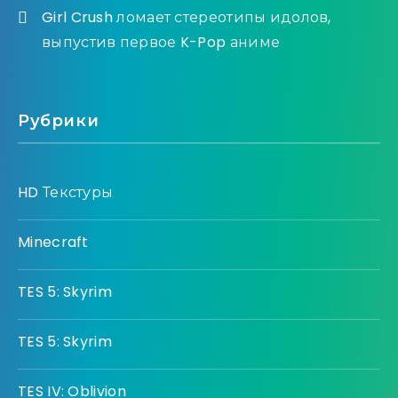
Girl Crush ломает стереотипы идолов,
выпустив первое K-Pop аниме
Рубрики
HD Текстуры
Minecraft
TES 5: Skyrim
TES 5: Skyrim
TES IV: Oblivion