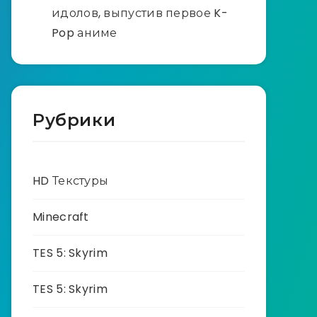
идолов, выпустив первое K-
Pop аниме
Рубрики
HD Текстуры
Minecraft
TES 5: Skyrim
TES 5: Skyrim