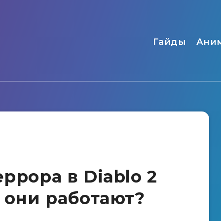
Гайды
Ани
еррора в Diablo 2
к они работают?