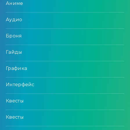
Аниме
Аудио
Броня
Гайды
Графика
Интерфейс
Квесты
Квесты