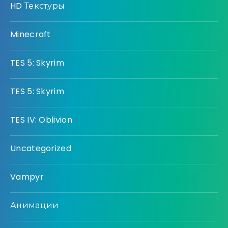
HD Текстуры
Minecraft
TES 5: Skyrim
TES 5: Skyrim
TES IV: Oblivion
Uncategorized
Vampyr
Анимации