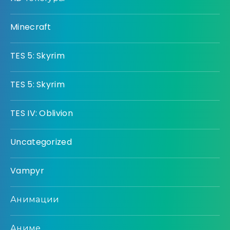
Minecraft
TES 5: Skyrim
TES 5: Skyrim
TES IV: Oblivion
Uncategorized
Vampyr
Анимации
Аниме