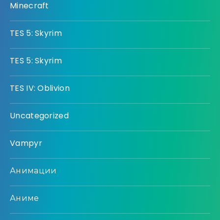
Minecraft
TES 5: Skyrim
TES 5: Skyrim
TES IV: Oblivion
Uncategorized
Vampyr
Анимации
Аниме