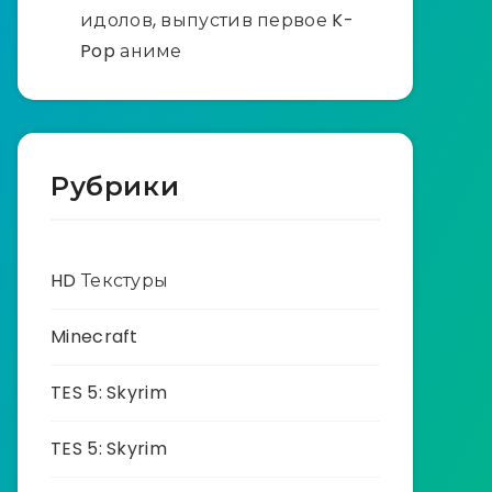
идолов, выпустив первое K-
Pop аниме
Рубрики
HD Текстуры
Minecraft
TES 5: Skyrim
TES 5: Skyrim