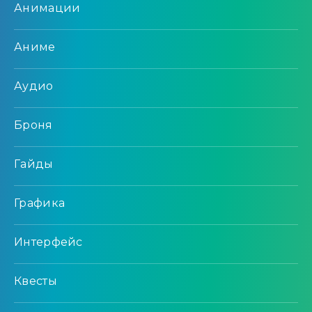
Анимации
Аниме
Аудио
Броня
Гайды
Графика
Интерфейс
Квесты