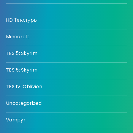
HD Текстуры
Minecraft
TES 5: Skyrim
TES 5: Skyrim
TES IV: Oblivion
Uncategorized
Vampyr